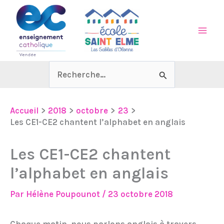
Aller
au
contenu
Rechercher :
Accueil
2018
octobre
23
Les CE1-CE2 chantent l’alphabet en anglais
Les CE1-CE2 chantent
l’alphabet en anglais
Par
Hélène Poupounot
/
23 octobre 2018