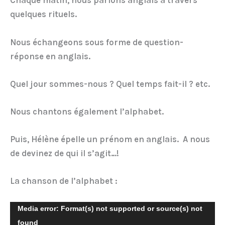
Chaque matin, nous parlons anglais à travers
quelques rituels.
Nous échangeons sous forme de question-
réponse en anglais.
Quel jour sommes-nous ? Quel temps fait-il ? etc.
Nous chantons également l’alphabet.
Puis, Hélène épelle un prénom en anglais. A nous
de devinez de qui il s’agit…!
La chanson de l’alphabet :
Lecteur
Media error: Format(s) not supported or source(s) not
vidéo
found