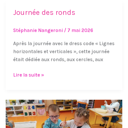
Journée des ronds
Journée
des
ronds
Stéphanie Nangeroni
/
7 mai 2026
Après la journée avec le dress code « Lignes
horizontales et verticales », cette journée
était dédiée aux ronds, aux cercles, aux
Lire la suite »
3,2,1,
Pâtissez
!