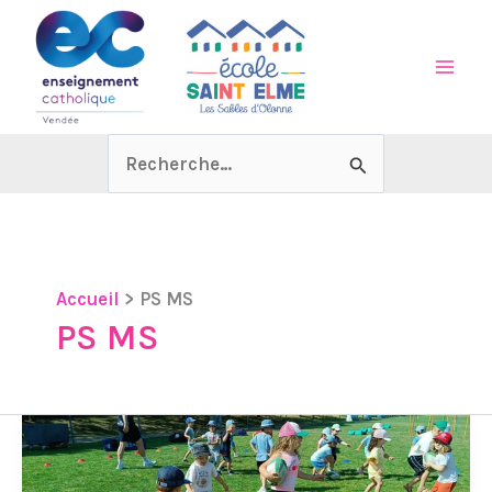
Aller
au
contenu
Rechercher :
Accueil
PS MS
PS MS
Et
si
on