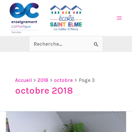
Aller
au
contenu
Rechercher :
Accueil
2018
octobre
Page 3
octobre 2018
Exposition
sur
les