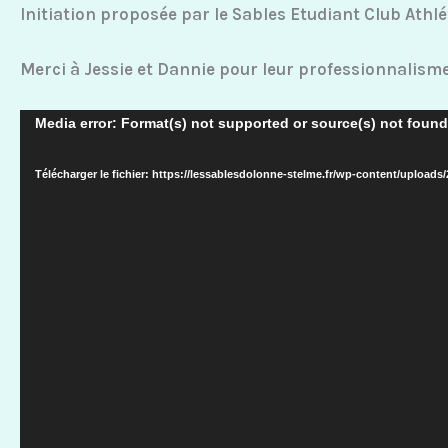
Initiation proposée par le Sables Etudiant Club Athl
Merci à Jessie et Dannie pour leur professionnalisme
Lecteur
Media error: Format(s) not supported or source(s) not found
vidéo
Télécharger le fichier: https://lessablesdolonne-stelme.fr/wp-content/uplo