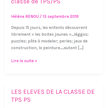
classe de TPS/PS
découverte
de
Hélène RENOU
/
13 septembre 2019
la
vie
Depuis 15 jours, les enfants découvrent
de
librement « les boites jaunes »…léggos;
la
puzzles; pâte à modeler; perles; jeux de
classe
construction, la peinture….autant […]
de
TPS/PS
Lire la suite »
LES ELEVES DE LA CLASSE DE
LES
ELEVES
TPS PS
DE