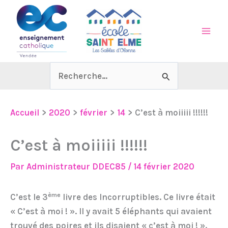
Aller
au
contenu
Rechercher :
Accueil
2020
février
14
C’est à moiiiii !!!!!!
C’est à moiiiii !!!!!!
Par
Administrateur DDEC85
/
14 février 2020
ème
C’est le 3
livre des Incorruptibles. Ce livre était
« C’est à moi ! ». Il y avait 5 éléphants qui avaient
trouvé des poires et ils disaient « c’est à moi ! ».