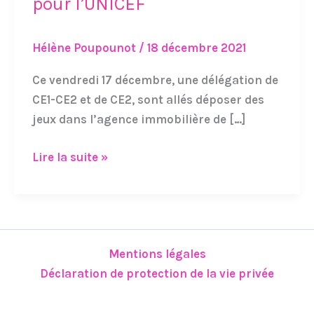
pour l’UNICEF
et
CE2
Hélène Poupounot
/
18 décembre 2021
:
Dons
Ce vendredi 17 décembre, une délégation de
de
CE1-CE2 et de CE2, sont allés déposer des
jeux
jeux dans l’agence immobilière de […]
pour
l’UNICEF
Lire la suite »
Mentions légales
Déclaration de protection de la vie privée