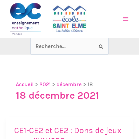
Aller
au
contenu
Rechercher :
Accueil
2021
décembre
18
18 décembre 2021
CE1-CE2 et CE2 : Dons de jeux
CE1-
CE2