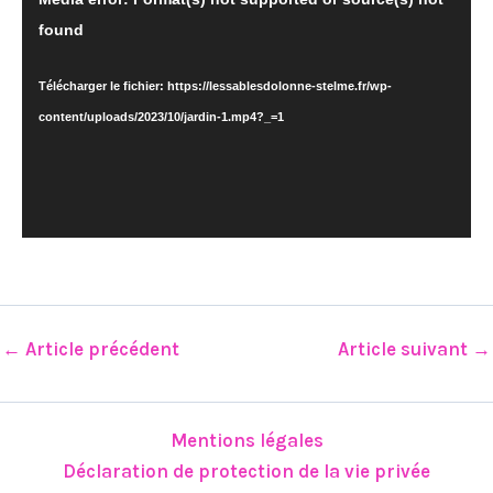
vidéo
found
Télécharger le fichier: https://lessablesdolonne-stelme.fr/wp-
content/uploads/2023/10/jardin-1.mp4?_=1
←
Article précédent
Article suivant
→
Mentions légales
Déclaration de protection de la vie privée