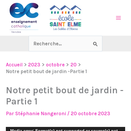
Aller
au
contenu
Rechercher :
Accueil
2023
octobre
20
Notre petit bout de jardin -Partie 1
Notre petit bout de jardin -
Partie 1
Par
Stéphanie Nangeroni
/
20 octobre 2023
Lecteur
Media error: Format(s) not supported or source(s) not