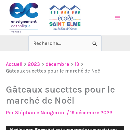
Aller
au
contenu
Rechercher :
Accueil
2023
décembre
19
Gâteaux sucettes pour le marché de Noël
Gâteaux sucettes pour le
marché de Noël
Par
Stéphanie Nangeroni
/
19 décembre 2023
Lecteur
Media error: Format(s) not supported or source(s) not