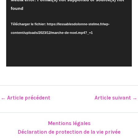
vidéo
found
Télécharger le fichier: https://lessablesdolonne-stelme.fr/wp-
content/uploads/2023/12/marche-de-noel.mp4?_=1
←
Article précédent
Article suivant
→
Mentions légales
Déclaration de protection de la vie privée