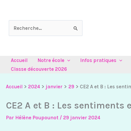
Aller
au
contenu
Rechercher :
Accueil
Notre école
Infos pratiques
Classe découverte 2026
Accueil
2024
janvier
29
CE2 A et B : Les sent
CE2 A et B : Les sentiments 
Par
Hélène Poupounot
/
29 janvier 2024