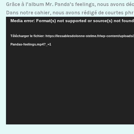
Grâce à l’album Mr. Panda’s feelings, nous avons d
Dans notre cahier, nous avons rédigé de courtes ph
Lecteur
Media error: Format(s) not supported or source(s) not found
vidéo
Télécharger le fichier: https://lessablesdolonne-stelme.fr/wp-content/uploads/
Pandas-feelings.mp4?_=1