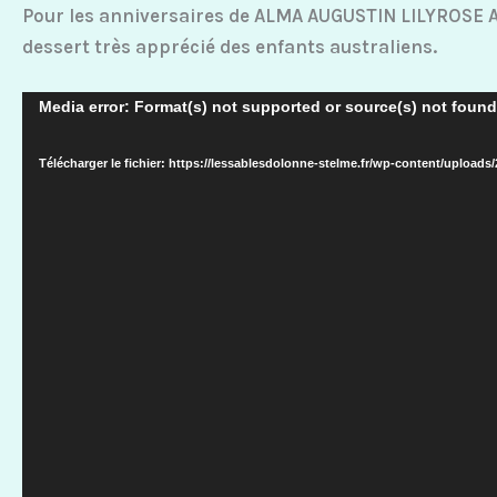
Pour les anniversaires de ALMA AUGUSTIN LILYROSE A
dessert très apprécié des enfants australiens.
Lecteur
Media error: Format(s) not supported or source(s) not found
vidéo
Télécharger le fichier: https://lessablesdolonne-stelme.fr/wp-content/uploads