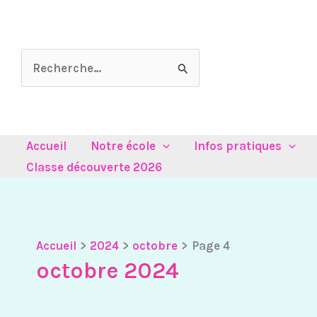
Aller
au
contenu
Rechercher :
Accueil
Notre école
Infos pratiques
Classe découverte 2026
Accueil
2024
octobre
Page 4
octobre 2024