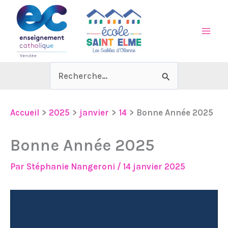
Aller
au
contenu
Rechercher :
Accueil
2025
janvier
14
Bonne Année 2025
Bonne Année 2025
Par
Stéphanie Nangeroni
/
14 janvier 2025
Lecteur
vidéo