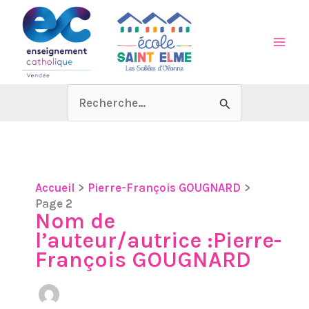
Aller
au
contenu
Rechercher :
Accueil
Pierre-François GOUGNARD
Page 2
Nom de
l’auteur/autrice :Pierre-
François GOUGNARD