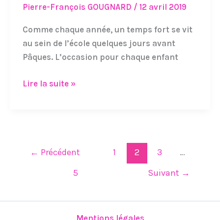
Pierre-François GOUGNARD
/
12 avril 2019
Pâques
et
Comme chaque année, un temps fort se vit
« bol
au sein de l’école quelques jours avant
de
Pâques. L’occasion pour chaque enfant
riz »
Lire la suite »
←
Précédent
1
2
3
…
5
Suivant
→
Mentions légales