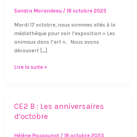
dans
Sandra Morandeau
/
18 octobre 2023
l’art
Mardi 17 octobre, nous sommes allés à la
médiathèque pour voir l’exposition « Les
animaux dans l’art ». Nous avons
découvert […]
Lire la suite »
CE2 B : Les anniversaires
CE2
B
d’octobre
:
Les
Hélène Poupounot
/
18 octobre 2023