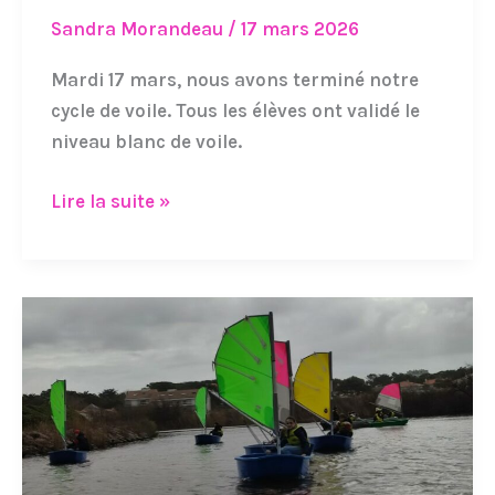
de
Sandra Morandeau
/
17 mars 2026
voile
Mardi 17 mars, nous avons terminé notre
cycle de voile. Tous les élèves ont validé le
niveau blanc de voile.
Lire la suite »
Voile