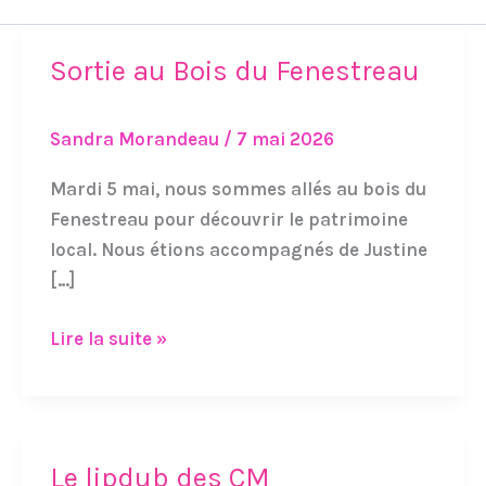
Sortie au Bois du Fenestreau
Sortie
au
Bois
Sandra Morandeau
/
7 mai 2026
du
Fenestreau
Mardi 5 mai, nous sommes allés au bois du
Fenestreau pour découvrir le patrimoine
local. Nous étions accompagnés de Justine
[…]
Lire la suite »
Le lipdub des CM
Le