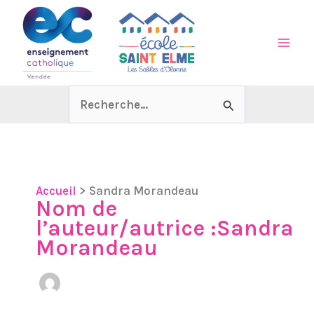
Aller
au
contenu
Rechercher :
Accueil
Sandra Morandeau
Nom de
l’auteur/autrice :Sandra
Morandeau