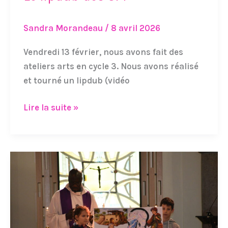
lipdub
des
Sandra Morandeau
/
8 avril 2026
CM
Vendredi 13 février, nous avons fait des
ateliers arts en cycle 3. Nous avons réalisé
et tourné un lipdub (vidéo
Lire la suite »
Célébration
de
Carême