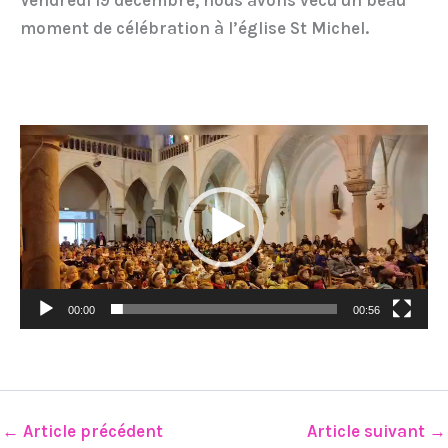
Vendredi 19 décembre, nous avons vécu un beau
moment de célébration à l’église St Michel.
Lecteur
vidéo
00:00
00:56
←
Article précédent
Article suivant
→