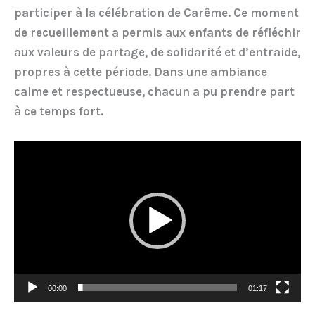
participer à la célébration de Carême. Ce moment
de recueillement a permis aux enfants de réfléchir
aux valeurs de partage, de solidarité et d’entraide,
propres à cette période. Dans une ambiance
calme et respectueuse, chacun a pu prendre part
à ce temps fort.
Lecteur
vidéo
00:00
01:17