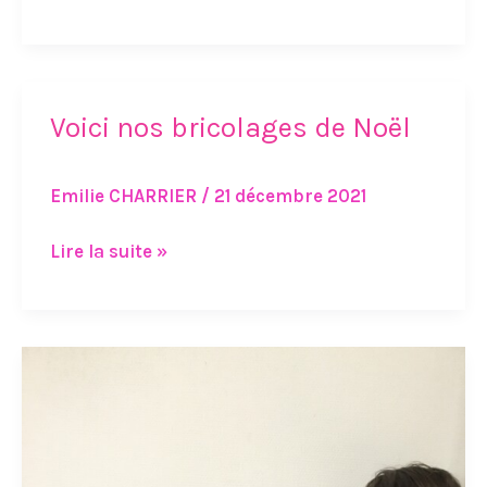
Voici nos bricolages de Noël
Voici
nos
bricolages
Emilie CHARRIER
/
21 décembre 2021
de
Noël
Lire la suite »
Il
était
une
fois
nos