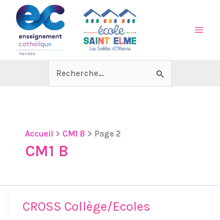
Aller
au
contenu
Rechercher :
Accueil
CM1 B
Page 2
CM1 B
CROSS Collège/Ecoles
CROSS
Collège/Ecoles