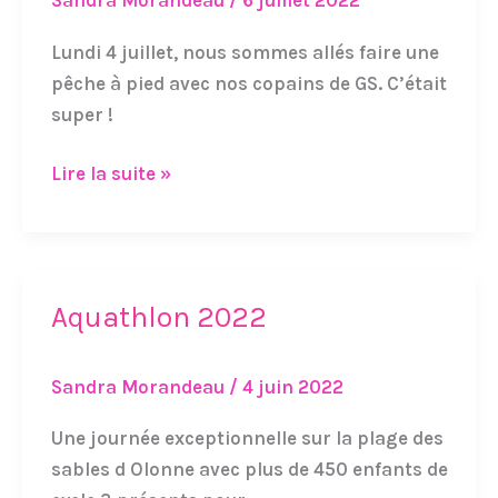
Sandra Morandeau
/
6 juillet 2022
dernière
sortie
Lundi 4 juillet, nous sommes allés faire une
de
pêche à pied avec nos copains de GS. C’était
l’année
super !
avec
nos
Lire la suite »
copains
de
GS
Aquathlon 2022
Aquathlon
2022
Sandra Morandeau
/
4 juin 2022
Une journée exceptionnelle sur la plage des
sables d Olonne avec plus de 450 enfants de