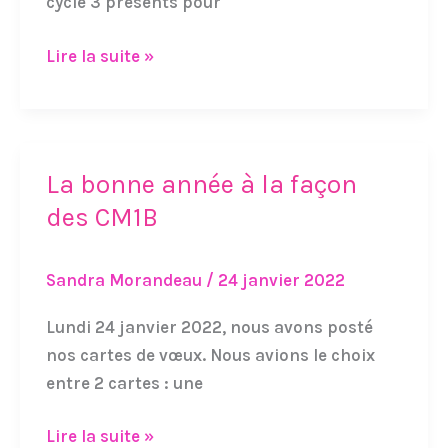
cycle 3 présents pour
Lire la suite »
La bonne année à la façon
La
bonne
des CM1B
année
à
Sandra Morandeau
/
24 janvier 2022
la
façon
Lundi 24 janvier 2022, nous avons posté
des
nos cartes de vœux. Nous avions le choix
CM1B
entre 2 cartes : une
Lire la suite »